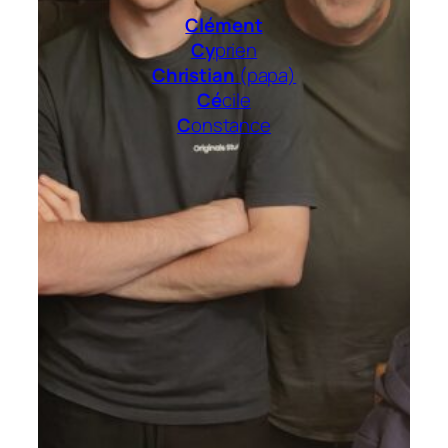
Clément
Cy
prien
Christian
(papa)
Cé
cile
C
onstance